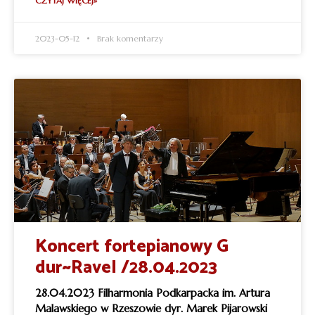
CZYTAJ WIĘCEJ»
2023-05-12
Brak komentarzy
Koncert fortepianowy G
dur~Ravel /28.04.2023
28.04.2023 Filharmonia Podkarpacka im. Artura
Malawskiego w Rzeszowie dyr. Marek Pijarowski