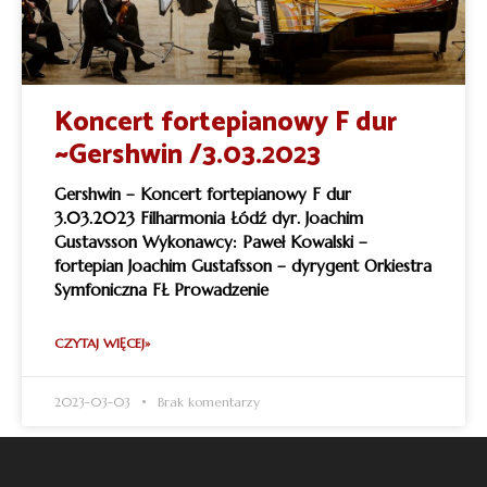
Koncert fortepianowy F dur
~Gershwin /3.03.2023
Gershwin – Koncert fortepianowy F dur
3.03.2023 Filharmonia Łódź dyr. Joachim
Gustavsson Wykonawcy: Paweł Kowalski –
fortepian Joachim Gustafsson – dyrygent Orkiestra
Symfoniczna FŁ Prowadzenie
CZYTAJ WIĘCEJ»
2023-03-03
Brak komentarzy