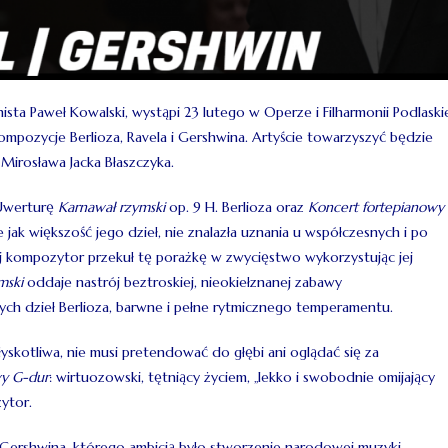
sta Paweł Kowalski, wystąpi 23 lutego w Operze i Filharmonii Podlaskie
mpozycje Berlioza, Ravela i Gershwina. Artyście towarzyszyć będzie
 Mirosława Jacka Błaszczyka.
 Uwerturę
Karnawał rzymski
op. 9 H. Berlioza oraz
Koncert fortepianowy
 jak większość jego dzieł, nie znalazła uznania u współczesnych i po
niej kompozytor przekuł tę porażkę w zwycięstwo wykorzystując jej
mski
oddaje nastrój beztroskiej, nieokiełznanej zabawy
ch dzieł Berlioza, barwne i pełne rytmicznego temperamentu.
skotliwa, nie musi pretendować do głębi ani oglądać się za
wy G-dur
: wirtuozowski, tętniący życiem, „lekko i swobodnie omijający
ytor.
 Gershwina, którego ambicją było stworzenie narodowej muzyki