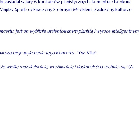
lski zasiadał w jury 6 konkursów pianistycznych; komentuje Konkurs
y Viaplay Sport; odznaczony Srebrnym Medalem „Zasłużony kulturze
ertu. Jest on wybitnie utalentowanym pianistą i wysoce inteligentnym
 bardzo moje wykonanie tego Koncertu…”
(W. Kilar)
ię wielką muzykalnością, wrażliwością i doskonałością techniczną.”
(A.