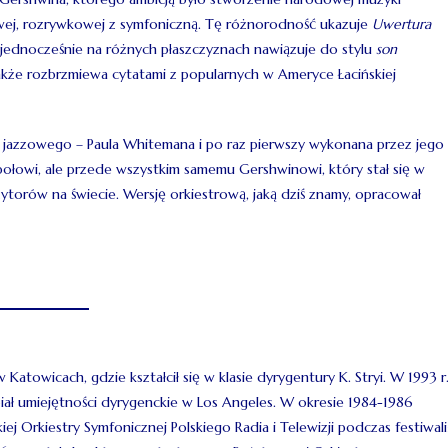
wej, rozrywkowej z symfoniczną. Tę różnorodność ukazuje
Uwertura
 jednocześnie na różnych płaszczyznach nawiązuje do stylu
son
także rozbrzmiewa cytatami z popularnych w Ameryce Łacińskiej
jazzowego – Paula Whitemana i po raz pierwszy wykonana przez jego
społowi, ale przede wszystkim samemu Gershwinowi, który stał się w
ytorów na świecie. Wersję orkiestrową, jaką dziś znamy, opracował
towicach, gdzie kształcił się w klasie dyrygentury K. Stryi. W 1993 r
iał umiejętności dyrygenckie w Los Angeles. W okresie 1984-1986
 Orkiestry Symfonicznej Polskiego Radia i Telewizji podczas festiwali