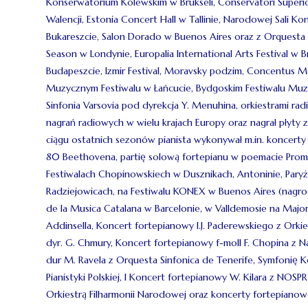
Konserwatorium Kólewskim w Brukseli, Conservatori Superio
Walencji, Estonia Concert Hall w Tallinie, Narodowej Sali 
Bukareszcie, Salon Dorado w Buenos Aires oraz z Orquesta Si
Season w Londynie, Europalia International Arts Festival w B
Budapeszcie, Izmir Festival, Moravsky podzim, Concentus 
Muzycznym Festiwalu w Łańcucie, Bydgoskim Festiwalu Muzycz
Sinfonia Varsovia pod dyrekcja Y. Menuhina, orkiestrami rad
nagrań radiowych w wielu krajach Europy oraz nagrał płyty
ciągu ostatnich sezonów pianista wykonywał m.in. koncert
80 Beethovena, partię solową fortepianu w poemacie Promete
Festiwalach Chopinowskiech w Dusznikach, Antoninie, Paryżu
Radziejowicach, na Festiwalu KONEX w Buenos Aires (nagr
de la Musica Catalana w Barcelonie, w Valldemosie na Majo
Addinsella, Koncert fortepianowy I.J. Paderewskiego z Orki
dyr. G. Chmury, Koncert fortepianowy f-moll F. Chopina z
dur M. Ravela z Orquesta Sinfonica de Tenerife, Symfonię 
Pianistyki Polskiej, I Koncert fortepianowy W. Kilara z NOS
Orkiestrą Filharmonii Narodowej oraz koncerty fortepianow