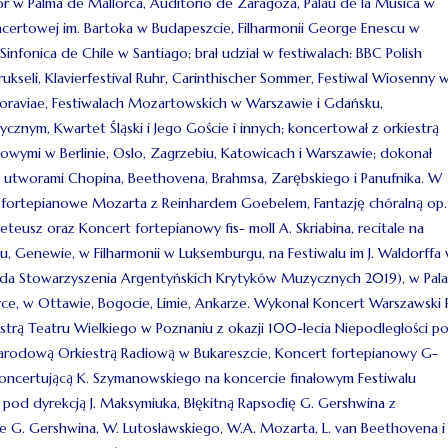
r w Palma de Mallorca, Auditorio de Zaragoza, Palau de la Musica w
Koncertowej im. Bartoka w Budapeszcie, Filharmonii George Enescu w
nfonica de Chile w Santiago; brał udział w festiwalach: BBC Polish
rukseli, Klavierfestival Ruhr, Carinthischer Sommer, Festiwal Wiosenny 
Moraviae, Festiwalach Mozartowskich w Warszawie i Gdańsku,
nym, Kwartet Śląski i Jego Goście i innych; koncertował z orkiestrą
iowymi w Berlinie, Oslo, Zagrzebiu, Katowicach i Warszawie; dokonał
 z utworami Chopina, Beethovena, Brahmsa, Zarębskiego i Panufnika. W
y fortepianowe Mozarta z Reinhardem Goebelem, Fantazję chóralną op.
usz oraz Koncert fortepianowy fis- moll A. Skriabina, recitale na
, Genewie, w Filharmonii w Luksemburgu, na Festiwalu im J. Waldorffa
oda Stowarzyszenia Argentyńskich Krytyków Muzycznych 2019), w Pal
rce, w Ottawie, Bogocie, Limie, Ankarze. Wykonał Koncert Warszawski 
estrą Teatru Wielkiego w Poznaniu z okazji 100-lecia Niepodległości p
 Narodową Orkiestrą Radiową w Bukareszcie, Koncert fortepianowy G-
Koncertującą K. Szymanowskiego na koncercie finałowym Festiwalu
PR pod dyrekcją J. Maksymiuka, Błękitną Rapsodię G. Gershwina z
e G. Gershwina, W. Lutosławskiego, W.A. Mozarta, L. van Beethovena i