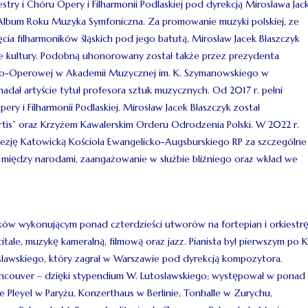
try i Chóru Opery i Filharmonii Podlaskiej pod dyrekcją Mirosława Jac
i Album Roku Muzyka Symfoniczna. Za promowanie muzyki polskiej, ze
ia filharmoników śląskich pod jego batutą, Mirosław Jacek Błaszczyk
e kultury. Podobną uhonorowany został także przez prezydenta
zno-Operowej w Akademii Muzycznej im. K. Szymanowskiego w
adał artyście tytuł profesora sztuk muzycznych. Od 2017 r. pełni
ry i Filharmonii Podlaskiej. Mirosław Jacek Błaszczyk został
tis” oraz Krzyżem Kawalerskim Orderu Odrodzenia Polski. W 2022 r.
cezję Katowicką Kościoła Ewangelicko-Augsburskiego RP za szczególne
a między narodami, zaangażowanie w służbie bliźniego oraz wkład we
yków wykonującym ponad czterdzieści utworów na fortepian i orkiestr
itale, muzykę kameralną, filmową oraz jazz. Pianista był pierwszym po K
awskiego, który zagrał w Warszawie pod dyrekcją kompozytora.
ancouver – dzięki stypendium W. Lutosławskiego; występował w ponad
le Pleyel w Paryżu, Konzerthaus w Berlinie, Tonhalle w Zurychu,