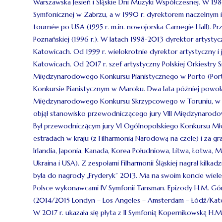
Warszawska Jesień i Śląskie Dni Muzyki Współczesnej. W 19
Symfonicznej w Zabrzu, a w 1990 r. dyrektorem naczelnym i
tournée po USA (1995 r. m.in. nowojorska Carnegie Hall). P
Poznańskiej (1996 r.). W latach 1998-2013 dyrektor artystyc
Katowicach. Od 1999 r. wielokrotnie dyrektor artystyczny
Katowicach. Od 2017 r. szef artystyczny Polskiej Orkiestr
Międzynarodowego Konkursu Pianistycznego w Porto (Port
Konkursie Pianistycznym w Maroku. Dwa lata później powoła
Międzynarodowego Konkursu Skrzypcowego w Toruniu, w III i 
objął stanowisko przewodniczącego jury VIII Międzynarod
Był przewodniczącym jury VI Ogólnopolskiego Konkursu Mł
estradach w kraju (z Filharmonią Narodową na czele) i za grani
Irlandia, Japonia, Kanada, Korea Południowa, Litwa, Łotwa, M
Ukraina i USA). Z zespołami Filharmonii Śląskiej nagrał kil
była do nagrody „Fryderyk” 2013. Ma na swoim koncie wiele
Polsce wykonawcami IV Symfonii Tansman. Epizody H.M. Gó
(2014/2015 Londyn – Los Angeles – Amsterdam – Łódź/Kato
W 2017 r. ukazała się płyta z II Symfonią Kopernikowską H.M.