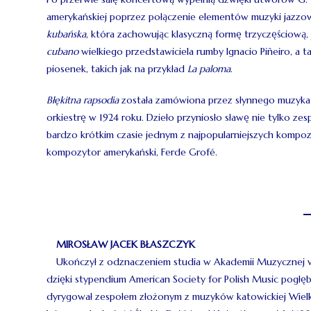
amerykańskiej poprzez połączenie elementów muzyki jazzo
kubańska
, która zachowując klasyczną formę trzyczęściową,
cubano
wielkiego przedstawiciela rumby Ignacio Piñeiro, a 
piosenek, takich jak na przykład
La paloma
.
Błękitna rapsodia
została zamówiona przez słynnego muzyka 
orkiestrę w 1924 roku. Dzieło przyniosło sławę nie tylko ze
bardzo krótkim czasie jednym z najpopularniejszych kompoz
kompozytor amerykański, Ferde Grofé.
MIROSŁAW JACEK BŁASZCZYK
Ukończył z odznaczeniem studia w Akademii Muzycznej w Ka
dzięki stypendium American Society for Polish Music pogłęb
dyrygował zespołem złożonym z muzyków katowickiej Wielkiej