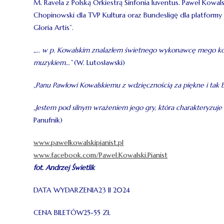
M. Ravela z Polską Orkiestrą Sinfonia Iuventus. Paweł Kowa
Chopinowski dla TVP Kultura oraz Bundesligę dla platform
Gloria Artis”.
„… w p. Kowalskim znalazłem świetnego wykonawcę mego konc
muzykiem…”
(W. Lutosławski)
„Panu Pawłowi Kowalskiemu z wdzięcznością za piękne i tak
„Jestem pod silnym wrażeniem jego gry, która charakteryzuje s
Panufnik)
www.pawelkowalskipianist.pl
www.facebook.com/Pawel.Kowalski.Pianist
fot. Andrzej Świetlik
DATA WYDARZENIA23 II 2024
CENA BILETÓW25-55 ZŁ