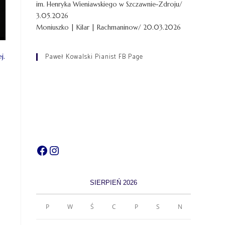
im. Henryka Wieniawskiego w Szczawnie-Zdroju/
3.05.2026
Moniuszko | Kilar | Rachmaninow/ 20.03.2026
Paweł Kowalski Pianist FB Page
j.
SIERPIEŃ 2026
P
W
Ś
C
P
S
N