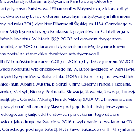
86 r. został dyrektorem artystycznym Państwowej Orkiestry
 artystycznym Państwowej Filharmonii w Białymstoku, z którą odbył
rzez dwa sezony był dyrektorem naczelnym i artystycznym Filharmonii
zny, od roku 2013 dyrektor Filharmonii Śląskiej im. H.M. Góreckiego w
 i juror Międzynarodowego Konkursu Dyrygentów im. G. Fitelberga w
y Sinfonia Iuventus. W latach 1999-2002 był głównym dyrygentem
ugalia), a w 2003 r. jurorem i dyrygentem na Międzynarodowym
ny został na stanowisko dyrektora artystycznego II
IV toruńskim konkursie (2013 r., 2016 r.) był także jurorem. W 2011 
owego Konkursu Wiolonczelowego im. W. Lutosławskiego w Warszawie
odych Dyrygentów w Białymstoku (2016 r.). Koncertuje na wszystkich
cą (m.in. Albania, Austria, Białoruś, Chiny, Czechy, Francja, Hiszpania,
aroko, Meksyk, Niemcy, Portugalia, Słowacja, Słowenia, Szwecja, Tunezj
kadziesiąt płyt. Górecki. Mikołaj/Henryk Mikołaj (DUX 0924) nominowana
 prawykonań. Filharmonicy Śląscy pod jego batutą byli pierwszymi w
reckiego, zamykając cykl światowych prawykonań tego utworu
wice). Jako drugie na świecie w 2016 r. wykonanie to wydano na CD.
 Góreckiego pod jego batutą. Płyta Paweł Łukaszewski: III i VI Symfonia