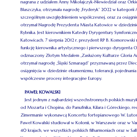
nagrana z udziałem Anny Mikołajczyk-Niewiedział oraz Orkies
Błaszczyka, otrzymała nagrodę „Fryderyk” 2022 w kategori
szczególnym uwzględnieniem współczesnej, oraz za osiągnięc
otrzymał Nagrodę Prezydenta Miasta Katowice w dziedzini
Rybnika. Jest kierownikiem Katedry Dyrygentury Symfonic
Katowicach. 7 sierpnia 2012 r. prezydent RP B. Komorowski n
funkcję kierownika artystycznego i pierwszego dyrygenta Ope
odznaczony Złotym Medalem „Zasłużony Kulturze Gloria Ar
otrzymał nagrodę „Śląski Szmaragd” przyznawaną przez Die
osiągnięcia w dziedzinie ekumenizmu, tolerancji, pojednani
współczesne procesy integracyjne Europy.
PAWEŁ KOWALSKI
Jest jednym z najbardziej wszechstronnych polskich muz
od Mozarta i Chopina, do Panufnika, Kilara i Góreckiego, rec
Zimermanie wykonawcą Koncertu fortepianowego W. Lutosł
Paweł Kowalski studiował w Kolonii, w Warszawie oraz w V
40 krajach, we wszystkich polskich filharmoniach oraz w Sal