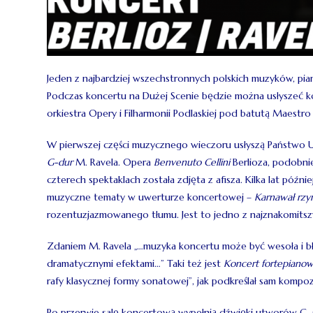
Jeden z najbardziej wszechstronnych polskich muzyków, piani
Podczas koncertu na Dużej Scenie będzie można usłyszeć ko
orkiestra Opery i Filharmonii Podlaskiej pod batutą Maestro
W pierwszej części muzycznego wieczoru usłyszą Państwo
G-dur
M. Ravela. Opera
Benvenuto Cellini
Berlioza, podobnie
czterech spektaklach została zdjęta z afisza. Kilka lat póź
muzyczne tematy w uwerturze koncertowej –
Karnawał rzy
rozentuzjazmowanego tłumu. Jest to jedno z najznakomitszy
Zdaniem M. Ravela „…muzyka koncertu może być wesoła i bły
dramatycznymi efektami…” Taki też jest
Koncert fortepiano
rafy klasycznej formy sonatowej”, jak podkreślał sam kompoz
Po przerwie salę koncertową wypełnią dźwięki utworów G.