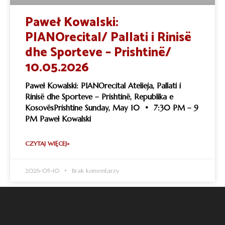
Paweł Kowalski:
PIANOrecital/ Pallati i Rinisë
dhe Sporteve – Prishtinë/
10.05.2026
Paweł Kowalski: PIANOrecital Atelieja, Pallati i
Rinisë dhe Sporteve – Prishtinë, Republika e
KosovësPrishtine Sunday, May 10 • 7:30 PM – 9
PM Paweł Kowalski
CZYTAJ WIĘCEJ»
2026-05-10
Brak komentarzy