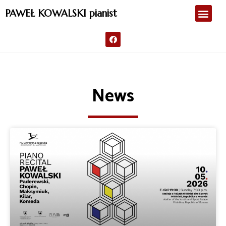
PAWEŁ KOWALSKI pianist
News