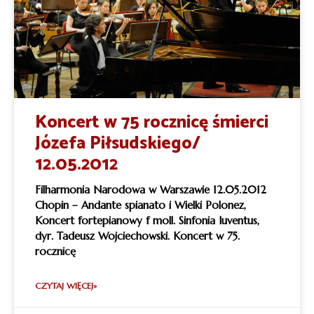
Koncert w 75 rocznicę śmierci
Józefa Piłsudskiego/
12.05.2012
Filharmonia Narodowa w Warszawie 12.05.2012
Chopin – Andante spianato i Wielki Polonez,
Koncert fortepianowy f moll. Sinfonia Iuventus,
dyr. Tadeusz Wojciechowski. Koncert w 75.
rocznicę
CZYTAJ WIĘCEJ»