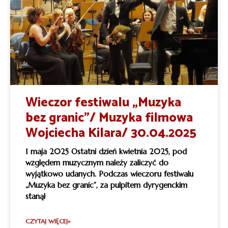
Wieczor festiwalu „Muzyka
bez granic”/ Muzyka filmowa
Wojciecha Kilara/ 30.04.2025
1 maja 2025 Ostatni dzień kwietnia 2025, pod
względem muzycznym należy zaliczyć do
wyjątkowo udanych. Podczas wieczoru festiwalu
„Muzyka bez granic”, za pulpitem dyrygenckim
stanął
CZYTAJ WIĘCEJ»